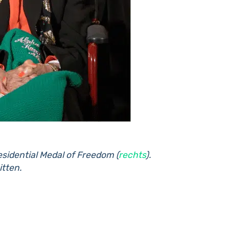
esidential Medal of Freedom (
rechts
).
tten.