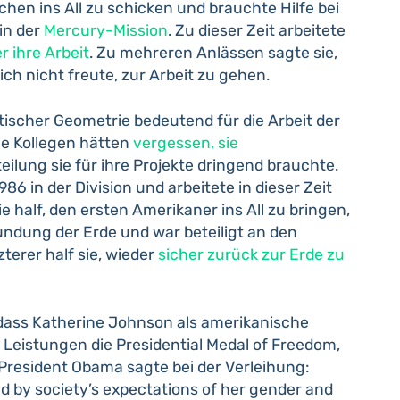
hen ins All zu schicken und brauchte Hilfe bei
in der
Mercury-Mission
. Zu dieser Zeit arbeitete
er ihre Arbeit
. Zu mehreren Anlässen sagte sie,
ch nicht freute, zur Arbeit zu gehen.
lytischer Geometrie bedeutend für die Arbeit der
ie Kollegen hätten
vergessen, sie
bteilung sie für ihre Projekte dringend brauchte.
86 in der Division und arbeitete in dieser Zeit
half, den ersten Amerikaner ins All zu bringen,
ndung der Erde und war beteiligt an den
terer half sie, wieder
sicher zurück zur Erde zu
 dass Katherine Johnson als amerikanische
hre Leistungen die Presidential Medal of Freedom,
President Obama sagte bei der Verleihung:
ed by society’s expectations of her gender and