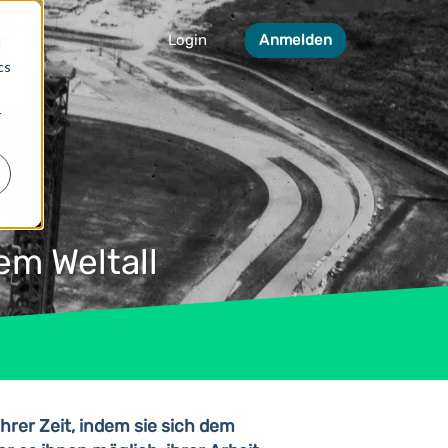
Login
Anmelden
d
cs
r
em Weltall
rer Zeit, indem sie sich dem