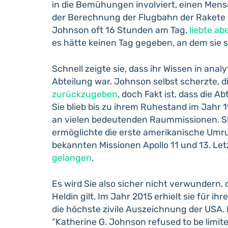
in die Bemühungen involviert, einen Mensc
der Berechnung der Flugbahn der Rakete 
Johnson oft 16 Stunden am Tag,
liebte ab
es hätte keinen Tag gegeben, an dem sie si
Schnell zeigte sie, dass ihr Wissen in ana
Abteilung war. Johnson selbst scherzte, d
zurückzugeben
, doch Fakt ist, dass die A
Sie blieb bis zu ihrem Ruhestand im Jahr 19
an vielen bedeutenden Raummissionen. Sie 
ermöglichte die erste amerikanische Umru
bekannten Missionen Apollo 11 und 13. Letz
gelangen
.
Es wird Sie also sicher nicht verwundern,
Heldin gilt. Im Jahr 2015 erhielt sie für i
die höchste zivile Auszeichnung der USA.
“Katherine G. Johnson refused to be limit