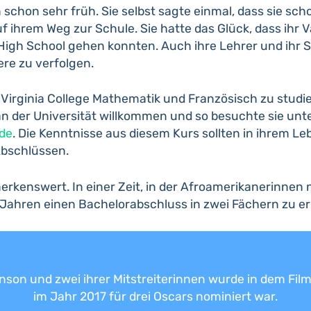
chon sehr früh. Sie selbst sagte einmal, dass sie scho
uf ihrem Weg zur Schule. Sie hatte das Glück, dass ihr 
 High School gehen konnten. Auch ihre Lehrer und ihr Sc
re zu verfolgen.
 Virginia College Mathematik und Französisch zu studie
an der Universität willkommen und so besuchte sie unt
rde
. Die Kenntnisse aus diesem Kurs sollten in ihrem 
 Abschlüssen.
merkenswert. In einer Zeit, in der Afroamerikanerinnen
 Jahren einen Bachelorabschluss in zwei Fächern zu e
son und zwei ihrer Mitstreiterinnen wurde in dem Film
im Jahr 2017 für drei Oscars nominiert war.