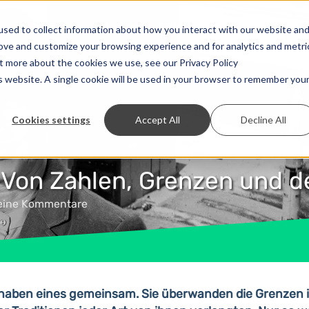
Lösungen
Preise
Entwickler
Kontakt
sed to collect information about how you interact with our website an
rove and customize your browsing experience and for analytics and metri
ut more about the cookies we use, see our Privacy Policy
is website. A single cookie will be used in your browser to remember you
Cookies settings
Accept All
Decline All
 Von Zahlen, Grenzen und d
eine Kommentare
haben eines gemeinsam. Sie überwanden die Grenzen ih