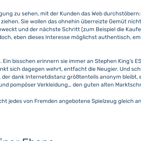
ung zu sehen, mit der Kunden das Web durchstöbern: D
iehen. Sie wollen das ohnehin überreizte Gemüt nich
eweckt und der nächste Schritt (zum Beispiel die Kauf
t jedoch, eben dieses Interesse möglichst authentisch, e
s. Ein bisschen erinnern sie immer an Stephen King’s ES
inkt sich dagegen wehrt, entfacht die Neugier. Und scho
der dank Internetdistanz größtenteils anonym bleibt, 
nd pompöser Verkleidung… den guten alten Marktschr
icht jedes von Fremden angebotene Spielzeug gleich 