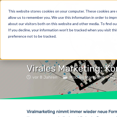
Produkte
This website stores cookies on your computer. These cookies are u
allow us to remember you. We use this information in order to imp
about our visitors both on this website and other media. To find o
If you decline, your information won’t be tracked when you visit th
preference not to be tracked.
Virales Marketing: K
vor 8 Jahren
Mobiles Marketing
Viralmarketing nimmt immer wieder neue For