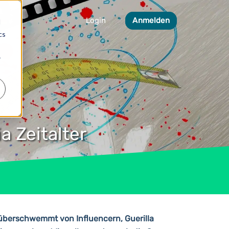
Login
Anmelden
d
cs
r
a Zeitalter
überschwemmt von Influencern, Guerilla