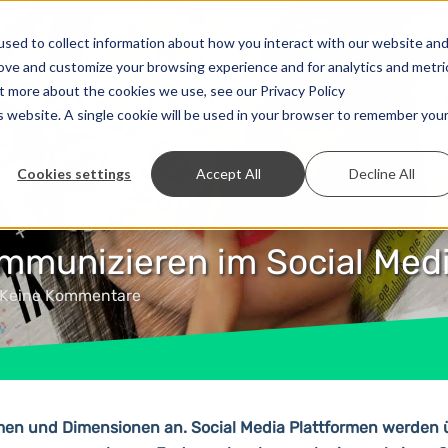
Lösungen
Preise
Entwickler
Kontakt
sed to collect information about how you interact with our website an
rove and customize your browsing experience and for analytics and metri
ut more about the cookies we use, see our Privacy Policy
is website. A single cookie will be used in your browser to remember you
Cookies settings
Accept All
Decline All
ommunizieren im Social Medi
Keine Kommentare
men und Dimensionen an. Social Media Plattformen werden 