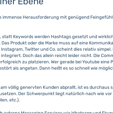
iner Ebene
ne immense Herausforderung mit genügend Feingefühl a
t, statt Keywords werden Hashtags gesetzt und wirklic
be. Das Produkt oder die Marke muss auf eine Kommuni
Instagram, Twitter und Co. scheint dies relativ simpel.
integriert. Doch das allein reicht leider nicht. Die 
olgreich zu platzieren. Wer gerade bei Youtube eine Pla
ört als angetan. Dann heißt es so schnell wie möglic
am völlig genervten Kunden abprallt, ist es durchaus 
usetzen. Der Schwerpunkt liegt natürlich nach wie vor
en, etc.).
uch externe Messaging Services wie Whatsapp und Sky