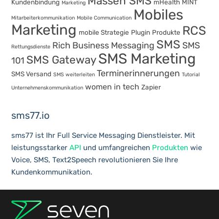
Massen SMS
Kundenbindung
mHealth
MINT
Marketing
Mobiles
Mitarbeiterkommunikation
Mobile Communication
Marketing
RCS
mobile Strategie
Plugin
Produkte
SMS
Rich Business Messaging
SMS
Rettungsdienste
SMS Marketing
SMS Gateway
101
Terminerinnerungen
SMS Versand
SMS weiterleiten
Tutorial
women in tech
Zapier
Unternehmenskommunikation
sms77.io
sms77 ist Ihr Full Service Messaging Dienstleister. Mit
leistungsstarker
API
und umfangreichen
Produkten
wie
Voice, SMS, Text2Speech revolutionieren Sie Ihre
Kundenkommunikation.