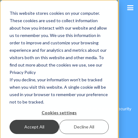
Login
This website stores cookies on your computer.
These cookies are used to collect information
about how you interact with our website and allow
us to remember you. We use this information in
order to improve and customize your browsing
experience and for analytics and metrics about our
visitors both on this website and other media. To
find out more about the cookies we use, see our
Privacy Policy
If you decline, your information won’t be tracked
Compliance & information
when you visit this website. A single cookie will be
security
used in your browser to remember your preference
not to be tracked.
Start
/
Über uns
/
Compliance & information security
Cookies settings
Accept All
Decline All