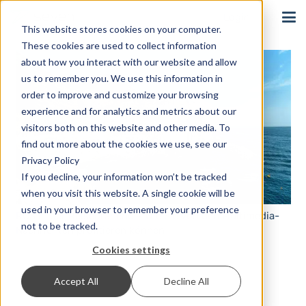
Login
This website stores cookies on your computer.
These cookies are used to collect information
about how you interact with our website and allow
us to remember you. We use this information in
order to improve and customize your browsing
experience and for analytics and metrics about our
visitors both on this website and other media. To
find out more about the cookies we use, see our
Privacy Policy
If you decline, your information won’t be tracked
when you visit this website. A single cookie will be
used in your browser to remember your preference
RCS in der Reisebranche – Wie Sie von den Multimedia-
not to be tracked.
Nachrichten profitieren können
Cookies settings
Accept All
Decline All