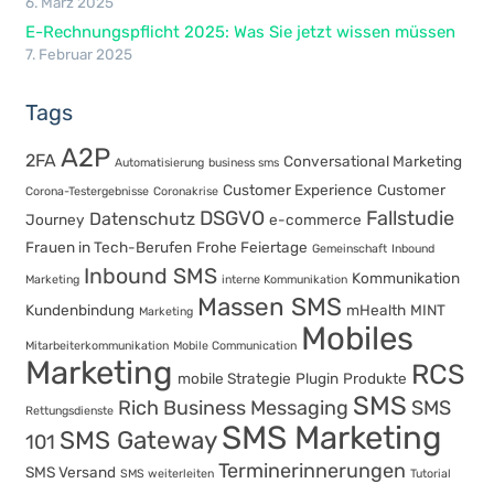
6. März 2025
E-Rechnungspflicht 2025: Was Sie jetzt wissen müssen
7. Februar 2025
Tags
A2P
2FA
Conversational Marketing
Automatisierung
business sms
Customer Experience
Customer
Corona-Testergebnisse
Coronakrise
DSGVO
Fallstudie
Datenschutz
Journey
e-commerce
Frauen in Tech-Berufen
Frohe Feiertage
Gemeinschaft
Inbound
Inbound SMS
Kommunikation
Marketing
interne Kommunikation
Massen SMS
Kundenbindung
mHealth
MINT
Marketing
Mobiles
Mitarbeiterkommunikation
Mobile Communication
Marketing
RCS
mobile Strategie
Plugin
Produkte
SMS
Rich Business Messaging
SMS
Rettungsdienste
SMS Marketing
SMS Gateway
101
Terminerinnerungen
SMS Versand
SMS weiterleiten
Tutorial