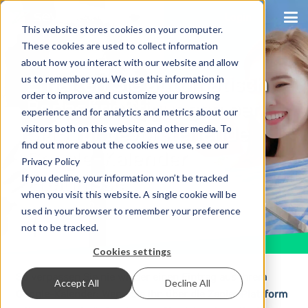
Login
This website stores cookies on your computer.
These cookies are used to collect information
about how you interact with our website and allow
Erhalten Sie automatisch
us to remember you. We use this information in
order to improve and customize your browsing
Benachrichtigungen per
experience and for analytics and metrics about our
SMS für bevorstehende
visitors both on this website and other media. To
find out more about the cookies we use, see our
Google-Kalender
Privacy Policy
Ereignisse
If you decline, your information won’t be tracked
when you visit this website. A single cookie will be
vor 8 Jahren
Tutorials
Keine Kommentare
used in your browser to remember your preference
not to be tracked.
Cookies settings
So verpassen Sie nie wieder einen Eintrag aus Ihrem
Accept All
Decline All
Google-Kalender: Wenn Sie ihn über die Zapier Plattform