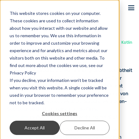
Login
This website stores cookies on your computer.
These cookies are used to collect information
Kotlin
about how you interact with our website and allow
us to remember you. We use this information in
Start
Entwickler
Kotlin
order to improve and customize your browsing
experience and for analytics and metrics about our
visitors both on this website and other media. To
Kotlin ist eine multiparadigmatische
find out more about the cookies we use, see our
Programmiersprache, die sich immer größerer Beliebtheit
Privacy Policy
erfreut. Die noch recht junge Sprache wurde im Jahr
If you decline, your information won’t be tracked
2011 veröffentlicht. Sie ist vor allem dadurch bekannt
when you visit this website. A single cookie will be
geworden, dass sie unter anderem zur Entwicklung von
used in your browser to remember your preference
Android-Apps verwendet wird. Die Sprache wird Open-
not to be tracked.
Source entwickelt, allerdings ist die Firma
Cookies settings
JetBrains
maßgeblich an der Entwicklung beteiligt.
Accept All
Decline All
Eine weitere Besonderheit der Sprache ist, dass sie
vollständig mit Java interoperabel ist. Daher können