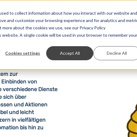
Lösungen
Preise
Entwickler
Kontakt
sed to collect information about how you interact with our website an
rove and customize your browsing experience and for analytics and metri
ut more about the cookies we use, see our Privacy Policy
is website. A single cookie will be used in your browser to remember you
S
Cookies settings
Accept All
Decline All
tem zur
 Einbinden von
e verschiedene Dienste
e sich über
lassen und Aktionen
bel und leicht
ern in vielfältigen
mation bis hin zu