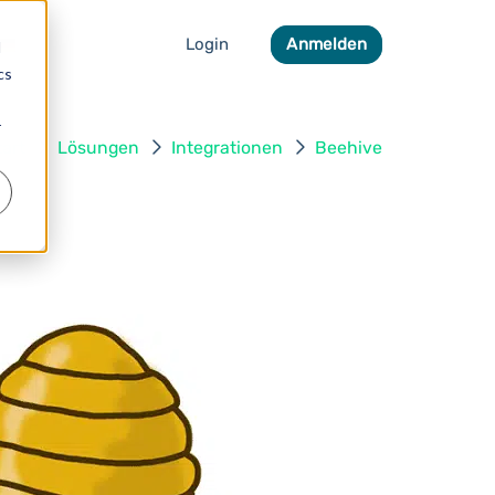
Login
Anmelden
d
cs
r
tart
Lösungen
Integrationen
Beehive