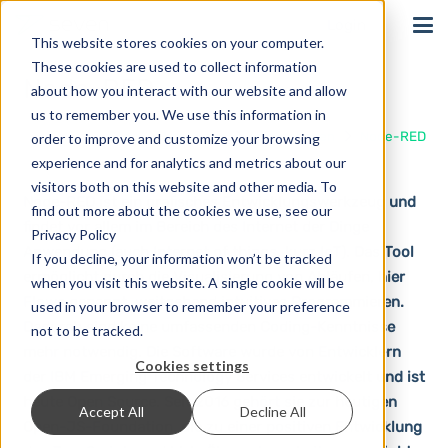
Login
This website stores cookies on your computer.
These cookies are used to collect information
Node-RED
about how you interact with our website and allow
us to remember you. We use this information in
Start
Lösungen
Integrationen
Node-RED
order to improve and customize your browsing
experience and for analytics and metrics about our
visitors both on this website and other media. To
Node-RED ist ein grafisches Entwicklungswerkzeug und
find out more about the cookies we use, see our
findet vor allem im Bereich des Internet der Dinge
Privacy Policy
Anwendung (auch Internet of things, kurz IoT). Das Tool
If you decline, your information won’t be tracked
ermöglicht durch die Visualisierung von Abläufen, hier
when you visit this website. A single cookie will be
Flows genannt, weitgehend intuitives Programmieren.
used in your browser to remember your preference
Dadurch sind keine umfassenden Coding-Kenntnisse
not to be tracked.
mehr notwendig. Die Software wurde von Entwicklern
Cookies settings
der IBM Emerging Technology Services entwickelt und ist
heute Open Source. Seit 2016 gehört sie zur heutigen
Accept All
Decline All
Open-JS-Foundation, die zu einer positiven Entwicklung