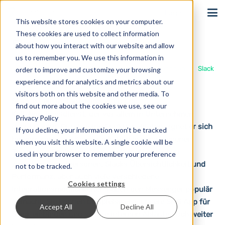
Login
This website stores cookies on your computer.
These cookies are used to collect information
Slack
about how you interact with our website and allow
us to remember you. We use this information in
Start
Lösungen
Integrationen
Slack
order to improve and customize your browsing
experience and for analytics and metrics about our
visitors both on this website and other media. To
Slack ist ein Instant-Messaging und
find out more about the cookies we use, see our
Kollaborationsdienst, der vor allem in Unternehmen
Privacy Policy
genutzt wird. Durch seine Funktionalitäten eignet er sich
If you decline, your information won’t be tracked
hervorragend zur Kommunikation in verschiedenen
when you visit this website. A single cookie will be
Teams und Projekten, aber auch zu Absprachen
used in your browser to remember your preference
zwischen Einzelpersonen. Slacks Übersichtlichkeit und
not to be tracked.
Performanz, aber auch viele verschiedene
Cookies settings
Integrationsmöglichkeiten haben den Messenger populär
gemacht. Sie können beispielsweise unsere SMS App für
Accept All
Decline All
Slack einbinden und so Ihre internen Abläufe noch weiter