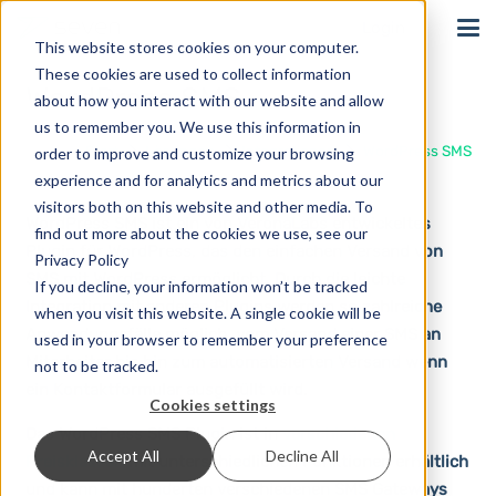
Login
This website stores cookies on your computer.
These cookies are used to collect information
WordPress SMS
about how you interact with our website and allow
us to remember you. We use this information in
Start
Lösungen
Integrationen
WordPress SMS
order to improve and customize your browsing
experience and for analytics and metrics about our
visitors both on this website and other media. To
WordPress SMS ist ein von VeronaLabs entwickeltes
find out more about the cookies we use, see our
Plugin für WordPress, das den einfachen Versand von
Privacy Policy
SMS mit WordPress ermöglicht. Durch die leichte
If you decline, your information won’t be tracked
Integration mit anderen Plugins werden so zahlreiche
when you visit this website. A single cookie will be
Anwendungsfälle möglich, vom Versand einer SMS an
used in your browser to remember your preference
Mitarbeiter bis hin zum automatisierten Versand wenn
not to be tracked.
ein Kontaktformular ausgefüllt wird.
Cookies settings
Das WordPress SMS Plugin ist in
verschiedenen
Accept All
Decline All
Preisklassen
mit unterschiedlichen Funktionen erhältlich
und kann mit hunderten verschiedenen SMS Gateways