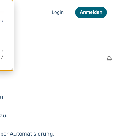
Login
Anmelden
d
cs
r
u.
zu.
über Automatisierung.