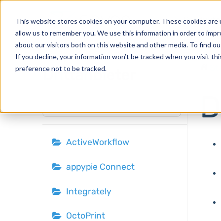
Produkte
This website stores cookies on your computer. These cookies are u
allow us to remember you. We use this information in order to imp
about our visitors both on this website and other media. To find o
If you decline, your information won’t be tracked when you visit th
St
preference not to be tracked.
Drittanbieter
D
⌘K
ActiveWorkflow
appypie Connect
Integrately
OctoPrint