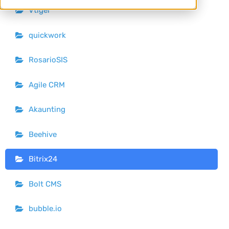
Vtiger
quickwork
RosarioSIS
Agile CRM
Akaunting
Beehive
Bitrix24
Bolt CMS
bubble.io