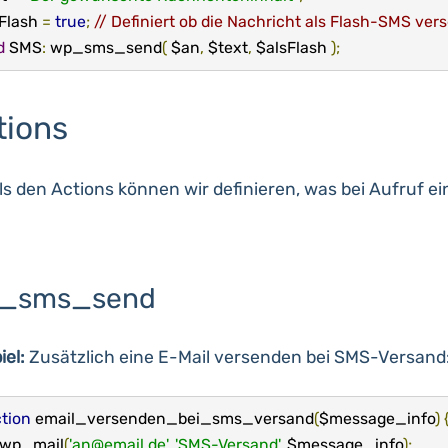
Flash 
=
true
;
// Definiert ob die Nachricht als Flash-SMS ver
d
 SMS
:
 wp_sms_send
(
 $an
,
 $text
,
 $alsFlash 
);
tions
ls den Actions können wir definieren, was bei Aufruf e
_sms_send
iel:
Zusätzlich eine E-Mail versenden bei SMS-Versand
tion
 email_versenden_bei_sms_versand
(
$message_info
)
	wp_mail
(
'an@email.de'
,
'SMS-Versand'
,
 $message_info
);