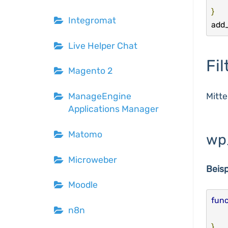
}
Integromat
add
Live Helper Chat
Fil
Magento 2
Mitte
ManageEngine
Applications Manager
Matomo
wp
Microweber
Beisp
Moodle
func
n8n
}