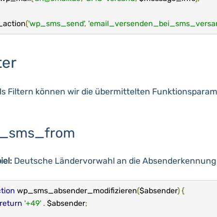
_action
(
'wp_sms_send'
,
'email_versenden_bei_sms_versa
ter
ls Filtern können wir die übermittelten Funktionsparam
_sms_from
iel:
Deutsche Ländervorwahl an die Absenderkennung 
tion
 wp_sms_absender_modifizieren
(
$absender
)
{
return
'+49'
.
 $absender
;