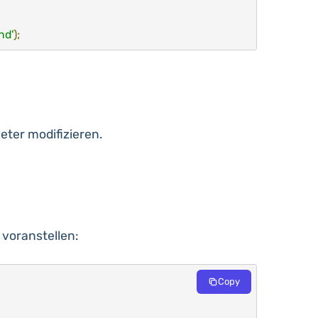
nd'
);
eter modifizieren.
voranstellen:
Copy