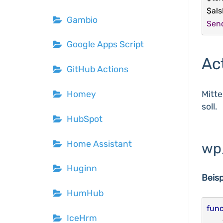
$als
Gambio
Sen
Google Apps Script
Ac
GitHub Actions
Mitte
Homey
soll.
HubSpot
Home Assistant
wp
Huginn
Beisp
HumHub
func
IceHrm