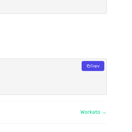
Copy
Workato →