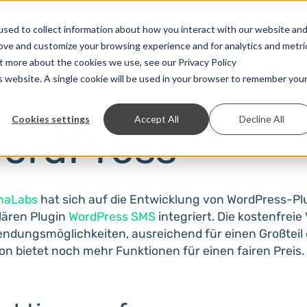
Lösungen
Preise
Entwickler
Kontakt
sed to collect information about how you interact with our website an
rove and customize your browsing experience and for analytics and metri
ut more about the cookies we use, see our Privacy Policy
is website. A single cookie will be used in your browser to remember you
art
Drittanbieter
WordPress
Cookies settings
Accept All
Decline All
ordPress
naLabs
hat sich auf die Entwicklung von WordPress-Plu
lären Plugin
WordPress SMS
integriert. Die kostenfreie
dungsmöglichkeiten, ausreichend für einen Großteil d
on bietet noch mehr Funktionen für einen fairen Preis.