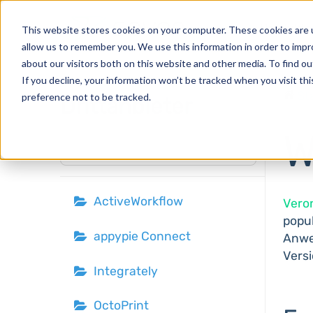
Produkte
This website stores cookies on your computer. These cookies are u
allow us to remember you. We use this information in order to imp
about our visitors both on this website and other media. To find o
If you decline, your information won’t be tracked when you visit th
St
preference not to be tracked.
Drittanbieter
W
⌘K
ActiveWorkflow
Vero
popu
appypie Connect
Anwen
Versi
Integrately
OctoPrint