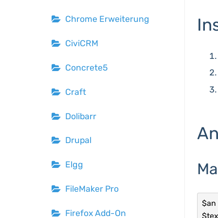
Chrome Erweiterung
In
CiviCRM
Concrete5
Craft
Dolibarr
A
Drupal
Elgg
Ma
FileMaker Pro
$an 
Firefox Add-On
$tex