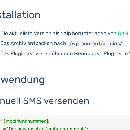
stallation
Die aktuellste Version als *.zip herunterladen von
GitH
Das Archiv entpacken nach
/wp-content/
plugins
/
Das Plugin aktivieren über den Menüpunkt ‚Plugins‘ in
nwendung
nuell SMS versenden
=
[
'Mobilfunknummer'
];
t 
=
"Der gewünschte Nachrichteninhalt"
;