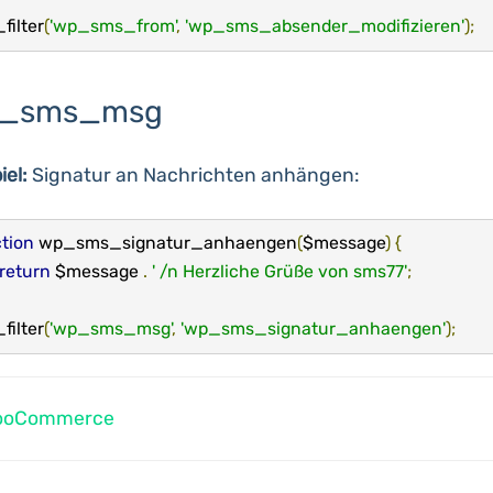
filter
(
'wp_sms_from'
,
'wp_sms_absender_modifizieren'
);
_sms_msg
iel:
Signatur an Nachrichten anhängen:
tion
 wp_sms_signatur_anhaengen
(
$message
)
{
return
 $message 
.
' /n Herzliche Grüße von sms77'
;
filter
(
'wp_sms_msg'
,
'wp_sms_signatur_anhaengen'
);
vigation
ooCommerce