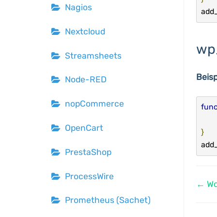
Nagios
add_
Nextcloud
wp
Streamsheets
Beisp
Node-RED
nopCommerce
func
OpenCart
}
add_
PrestaShop
ProcessWire
Na
← W
Prometheus (Sachet)