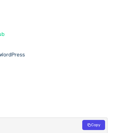
ub
 WordPress
Copy