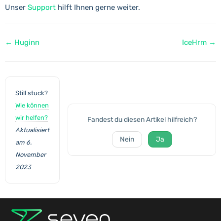
Unser
Support
hilft Ihnen gerne weiter.
Navigation
← Huginn
IceHrm →
Still stuck?
Wie können
wir helfen?
Fandest du diesen Artikel hilfreich?
Aktualisiert
Nein
Ja
am 6.
November
2023