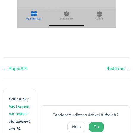
Navigation
← RapidAPI
Redmine →
Still stuck?
Wie können
wir helfen?
Fandest du diesen Artikel hilfreich?
Aktualisiert
Nein
Ja
am 10.