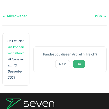
Navigation
← Microweber
n8n →
Still stuck?
Wie können
wir helfen?
Fandest du diesen Artikel hilfreich?
Aktualisiert
Nein
Ja
am 10.
Dezember
2021